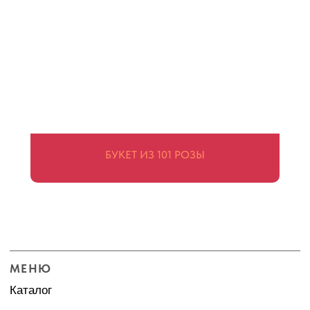
Фламинго, 15
ПОДПИСАТЬСЯ НА РАССЫЛКУ
Go
+7 (383) 242-71-92
ЗАКАЗАТЬ ЗВОНОК
БУКЕТ ИЗ 101 РОЗЫ
2025 © coof.ru - интернет-магазин доставки цветов и сувениров
Позвонить
WhatsApp