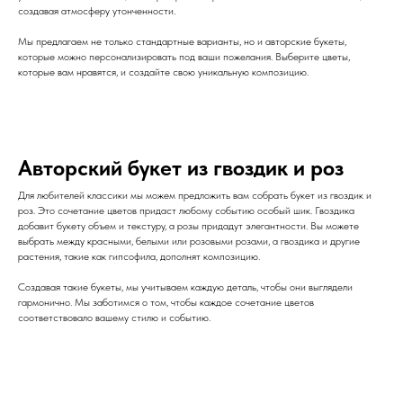
создавая атмосферу утонченности.
Мы предлагаем не только стандартные варианты, но и авторские букеты,
которые можно персонализировать под ваши пожелания. Выберите цветы,
которые вам нравятся, и создайте свою уникальную композицию.
Авторский букет из гвоздик и роз
Для любителей классики мы можем предложить вам собрать букет из гвоздик и
роз. Это сочетание цветов придаст любому событию особый шик. Гвоздика
добавит букету объем и текстуру, а розы придадут элегантности. Вы можете
выбрать между красными, белыми или розовыми розами, а гвоздика и другие
растения, такие как гипсофила, дополнят композицию.
Создавая такие букеты, мы учитываем каждую деталь, чтобы они выглядели
гармонично. Мы заботимся о том, чтобы каждое сочетание цветов
соответствовало вашему стилю и событию.