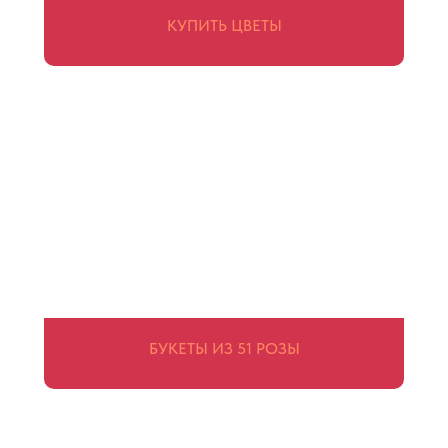
КУПИТЬ ЦВЕТЫ
МЕНЮ
Каталог
АДРЕСА
Кирова 200
Кирова 188
Бориса Богаткова 138
Бориса Богаткова, 206 к 1
Проспект Дзержинского, 77 к2
улица Забалуева, 58 к2
Кирова, 108 к3
Гурьевская, 186
Блюхера, 7 к1
Лазурная, 26а
Рассветная, 11 к1
БУКЕТЫ ИЗ 51 РОЗЫ
Учительская, 20 корпус 1
Челюскинцев, 17 к1
Иванова, 30а к1
Объединения, 80 к1
9 Гвардейской Дивизии, 25в к1