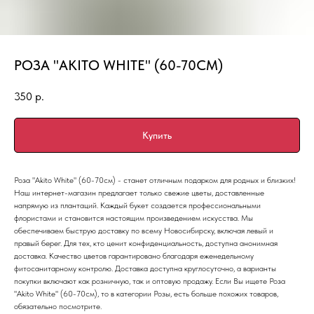
РОЗА "AKITO WHITE" (60-70СМ)
350
р.
Купить
Роза "Akito White" (60-70см) - станет отличным подарком для родных и близких!
Наш интернет-магазин предлагает только свежие цветы, доставленные
напрямую из плантаций. Каждый букет создается профессиональными
флористами и становится настоящим произведением искусства. Мы
обеспечиваем быструю доставку по всему Новосибирску, включая левый и
правый берег. Для тех, кто ценит конфиденциальность, доступна анонимная
доставка. Качество цветов гарантировано благодаря еженедельному
фитосанитарному контролю. Доставка доступна круглосуточно, а варианты
покупки включают как розничную, так и оптовую продажу. Если Вы ищете Роза
"Akito White" (60-70см), то в категории Розы, есть больше похожих товаров,
обязательно посмотрите.